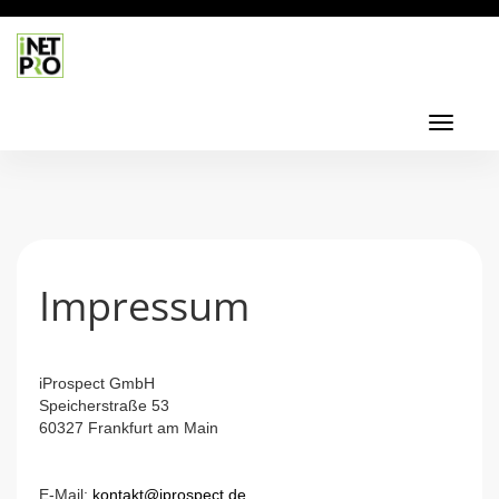
Toggl
navig
Toggle
navigati
Impressum
iProspect GmbH
Speicherstraße 53
60327 Frankfurt am Main
E-Mail:
kontakt@iprospect.de