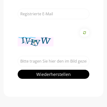
Registrierte
E-
Mail
Wiederherstellen