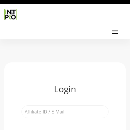
Toggl
navig
Toggle
navigati
Login
Affiliate-
ID
/
E-